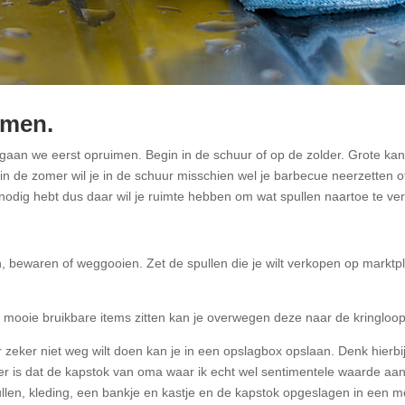
imen.
gaan we eerst opruimen. Begin in de schuur of op de zolder. Grote kan
in de zomer wil je in de schuur misschien wel je barbecue neerzetten o
k nodig hebt dus daar wil je ruimte hebben om wat spullen naartoe te ve
n, bewaren of weggooien. Zet de spullen die je wilt verkopen op marktp
og mooie bruikbare items zitten kan je overwegen deze naar de kringloo
 zeker niet weg wilt doen kan je in een opslagbox opslaan. Denk hierbij
Hier is dat de kapstok van oma waar ik echt wel sentimentele waarde aa
len, kleding, een bankje en kastje en de kapstok opgeslagen in een m