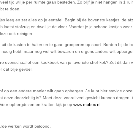
eel tijd wil je per ruimte gaan besteden. Zo blijf je niet hangen in 1 r
ebt te doen.
 leeg en zet alles op je eettafel. Begin bij de bovenste kastjes, de af
laatst stofzuig en dweil je de vloer. Voordat je je schone kastjes weer i
deze ook reinigen.
 uit de kasten te halen en te gaan groeperen op soort. Borden bij de bo
eer nodig hebt, maar nog wel wilt bewaren en ergens anders wilt opberge
dere ovenschaal of een kookboek van je favoriete chef-kok? Zet dit dan 
r dat blije gevoel.
 of op een andere manier wilt gaan opbergen. Je kunt hier stevige doze
 dat deze doorzichtig is? Moet deze vooral veel gewicht kunnen dragen. W
n. Voor opbergdozen en kratten kijk je op
www.mobox.nl
.
harde werken wordt beloond.