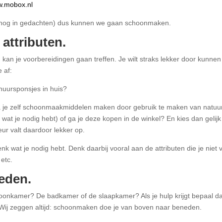
.mobox.nl
en nog in gedachten) dus kunnen we gaan schoonmaken.
attributen.
kan je voorbereidingen gaan treffen. Je wilt straks lekker door kunne
 af:
uursponsjes in huis?
e zelf schoonmaakmiddelen maken door gebruik te maken van natuurli
at je nodig hebt) of ga je deze kopen in de winkel? En kies dan gelijk
ur valt daardoor lekker op.
k wat je nodig hebt. Denk daarbij vooral aan de attributen die je niet 
etc.
eden.
nkamer? De badkamer of de slaapkamer? Als je hulp krijgt bepaal dan
 Wij zeggen altijd: schoonmaken doe je van boven naar beneden.