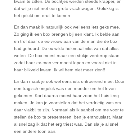
kwam te zitten. De bochtjes werden steeds krapper, en
dat wil je niet met een grote vrachtwagen. Gelukkig is
het gelukt om eruit te komen.
En dan maak ik natuurlijk ook wel eens iets geks mee.
Zo ging ik een box brengen bij een klant. Ik belde aan
en trof daar de ex-vrouw aan van de man die de box
had gehuurd. De ex wilde helemaal niks van dat alles
weten. De box moest maar een stukje verderop staan
zodat haar ex-man ver moest lopen en vooral niet in
haar blikveld kwam. Ik wil hem niet meer zien!!
En dan maak je ook wel eens iets ontroerend mee. Door
een tragisch ongeluk was een moeder om het leven
gekomen. Kort daarna moest haar zoon het huis leeg
maken. Je kan je voorstellen dat het verdrietig was om
daar vlakbij te zijn. Normaal als ik aanbel om me voor te
stellen de box te presenteren, ben je enthousiast. Maar
al snel zag ik dat het erg triest was. Dan sla je al snel
een andere toon aan.